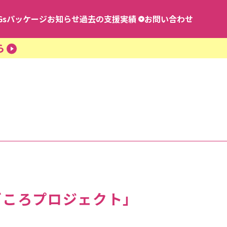
Gsパッケージ
お知らせ
過去の支援実績
お問い合わせ
能登半島地震 復旧・復興義善活動
ら
東日本大震災 復旧・復興義善活動
STOP 医療崩壊プロジェクト
カンボジア・タイ国境紛争 復旧・復興義善活動
まごころプロジェクト」