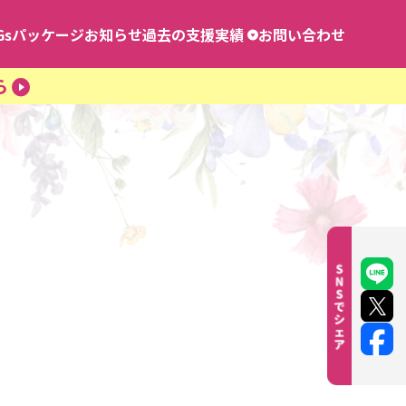
Gsパッケージ
お知らせ
過去の支援実績
お問い合わせ
能登半島地震 復旧・復興義善活動
ら
東日本大震災 復旧・復興義善活動
STOP 医療崩壊プロジェクト
カンボジア・タイ国境紛争 復旧・復興義善活動