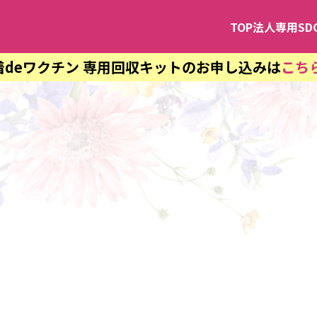
TOP
法人専用SD
着deワクチン 専用回収キットのお申し込みは
こち